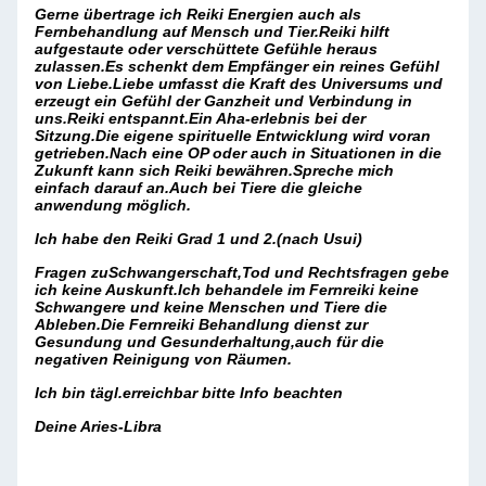
Gerne übertrage ich Reiki Energien auch als
Fernbehandlung auf Mensch und Tier.Reiki hilft
aufgestaute oder verschüttete Gefühle heraus
zulassen.Es schenkt dem Empfänger ein reines Gefühl
von Liebe.Liebe umfasst die Kraft des Universums und
erzeugt ein Gefühl der Ganzheit und Verbindung in
uns.Reiki entspannt.Ein Aha-erlebnis bei der
Sitzung.Die eigene spirituelle Entwicklung wird voran
getrieben.Nach eine OP oder auch in Situationen in die
Zukunft kann sich Reiki bewähren.Spreche mich
einfach darauf an.Auch bei Tiere die gleiche
anwendung möglich.
Ich habe den Reiki Grad 1 und 2.(nach Usui)
Fragen zuSchwangerschaft,Tod und Rechtsfragen gebe
ich keine Auskunft.Ich behandele im Fernreiki keine
Schwangere und keine Menschen und Tiere die
Ableben.Die Fernreiki Behandlung dienst zur
Gesundung und Gesunderhaltung,auch für die
negativen Reinigung von Räumen.
Ich bin tägl.erreichbar bitte Info beachten
Deine Aries-Libra