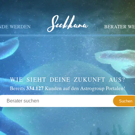
NDE WERDEN
BERATER W
WIE SIEHT DEINE ZUKUNFT AUS?
334.127
Bereits
Kunden auf den Astrogroup Portalen!