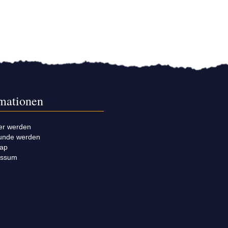
rmationen
er werden
unde werden
map
essum