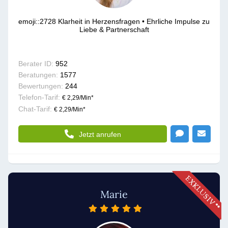
emoji::2728 Klarheit in Herzensfragen • Ehrliche Impulse zu
Liebe & Partnerschaft
Berater ID:
952
Beratungen:
1577
Bewertungen:
244
Telefon-Tarif:
€ 2,29/Min
*
Chat-Tarif:
€ 2,29/Min
*
Jetzt anrufen
Marie