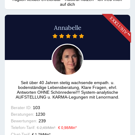
auf dich
Annabelle
Seit über 40 Jahren stetig wachsende empath. u.
bodenständige Lebensberatung, Klare Fragen, ehrl.
Antworten OHNE Schönrederei!!! System-analytische
AUFSTELLUNG u. KARMA-Legungen mit Lenormand.
Berater ID:
103
Beratungen:
1230
Bewertungen:
239
Telefon-Tarif:
€ 2,49/Min
*
€ 0,98/Min
*
Chat-Tarif:
€ 1,79/Min
*