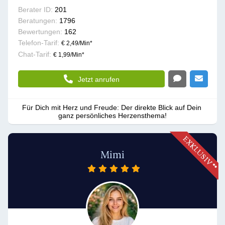
Berater ID:
201
Beratungen:
1796
Bewertungen:
162
Telefon-Tarif:
€ 2,49/Min
*
Chat-Tarif:
€ 1,99/Min
*
Jetzt anrufen
Für Dich mit Herz und Freude: Der direkte Blick auf Dein 
ganz persönliches Herzensthema!
Mimi