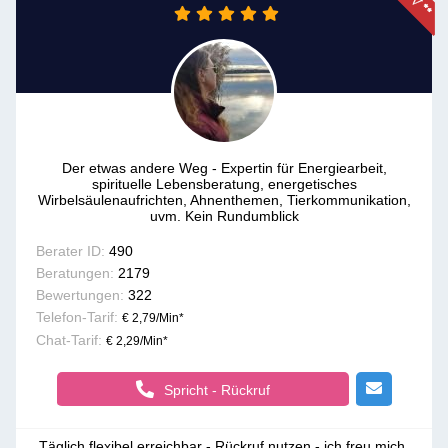
Der etwas andere Weg - Expertin für Energiearbeit,
spirituelle Lebensberatung, energetisches
Wirbelsäulenaufrichten, Ahnenthemen, Tierkommunikation,
uvm. Kein Rundumblick
Berater ID:
490
Beratungen:
2179
Bewertungen:
322
Telefon-Tarif:
€ 2,79/Min
*
Chat-Tarif:
€ 2,29/Min
*
Spricht - Rückruf
Täglich flexibel erreichbar - Rückruf nutzen - ich freu mich 