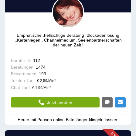
Emphatische ,hellsichtige Beratung .Blockadenlösung
,.Kartenlegen , Channelmedium. Seelenpartnerschaften
der neuen Zeit !
Berater ID:
112
Beratungen:
1474
Bewertungen:
193
Telefon-Tarif:
€ 2,59/Min
*
Chat-Tarif:
€ 1,99/Min
*
Jetzt anrufen
Heute mit Pausen online.Bitte länger klingeln lassen.