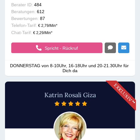
Berater ID:
484
Beratungen:
612
Bewertungen:
87
Telefon-Tarif:
€ 2,79/Min
*
Chat-Tarif:
€ 2,29/Min
*
Spricht - Rückruf
DONNERSTAG von 8-10Uhr, 16-18Uhr und 20-21.30Uhr für 
Dich da
Katrin Rosali Giza