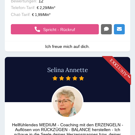
Bewertungen:
12
Telefon-Tarif:
€ 2,29/Min
*
Chat-Tarif:
€ 1,99/Min
*
Spricht - Rückruf
Ich freue mich auf dich.
Selina Annette
Hellfühlendes MEDIUM - Coaching mit den ERZENGELN -
Auflösen von RÜCKZÜGEN - BALANCE herstellen - Ich
schaue in die Seele deines Herzensmannes bzw. deiner