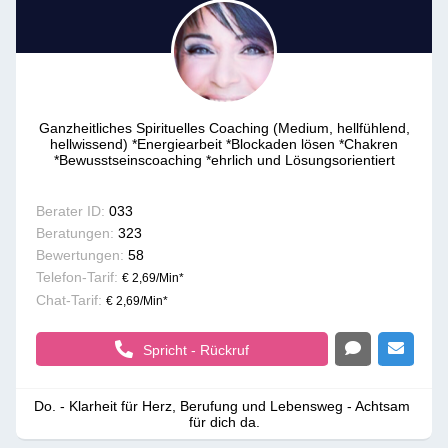
Ganzheitliches Spirituelles Coaching (Medium, hellfühlend,
hellwissend) *Energiearbeit *Blockaden lösen *Chakren
*Bewusstseinscoaching *ehrlich und Lösungsorientiert
Berater ID:
033
Beratungen:
323
Bewertungen:
58
Telefon-Tarif:
€ 2,69/Min
*
Chat-Tarif:
€ 2,69/Min
*
Spricht - Rückruf
Do. - Klarheit für Herz, Berufung und Lebensweg - Achtsam 
für dich da.