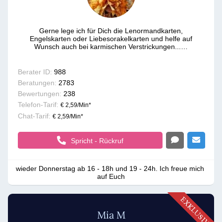
Gerne lege ich für Dich die Lenormandkarten,
Engelskarten oder Liebesorakelkarten und helfe auf
Wunsch auch bei karmischen Verstrickungen...️…
Berater ID:
988
Beratungen:
2783
Bewertungen:
238
Telefon-Tarif:
€ 2,59/Min
*
Chat-Tarif:
€ 2,59/Min
*
Spricht - Rückruf
wieder Donnerstag ab 16 - 18h und 19 - 24h. Ich freue mich 
auf Euch
Mia M