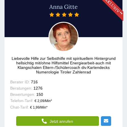
Anna Gitte
Liebevolle Hilfe zur Selbsthilfe mit spirituellem Hintergrund
hellsichtig mit/ohne Hilfsmittel Energiearbeit-auch mit
Klangschalen Eltern-/Schülercoach div.Kartendecks
Numerologie Tiroler Zahlenrad
Berater ID:
716
Beratungen:
1276
Bewertungen:
150
Telefon-Tarif:
€ 2,09/Min
*
Chat-Tarif:
€ 1,99/Min
*
Jetzt anrufen