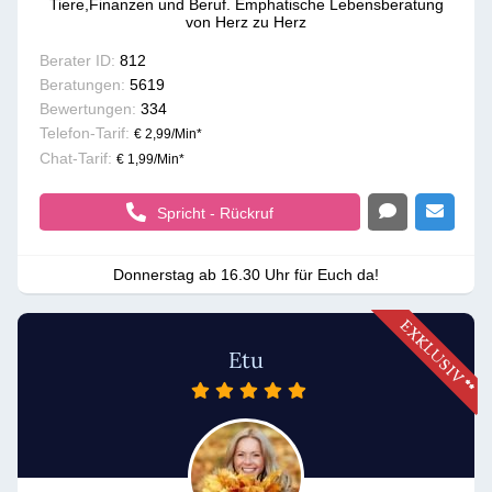
Tiere,Finanzen und Beruf. Emphatische Lebensberatung
von Herz zu Herz
Berater ID:
812
Beratungen:
5619
Bewertungen:
334
Telefon-Tarif:
€ 2,99/Min
*
Chat-Tarif:
€ 1,99/Min
*
Spricht - Rückruf
Donnerstag ab 16.30 Uhr für Euch da!
Etu