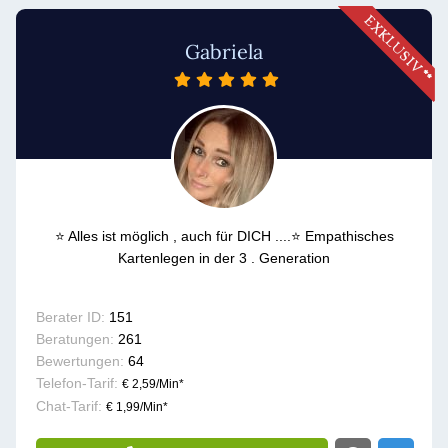
Gabriela
⭐ Alles ist möglich , auch für DICH ....⭐ Empathisches
Kartenlegen in der 3 . Generation
Berater ID:
151
Beratungen:
261
Bewertungen:
64
Telefon-Tarif:
€ 2,59/Min
*
Chat-Tarif:
€ 1,99/Min
*