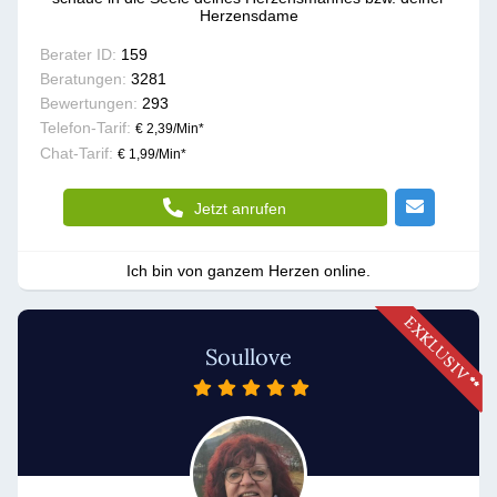
Herzensdame
Berater ID:
159
Beratungen:
3281
Bewertungen:
293
Telefon-Tarif:
€ 2,39/Min
*
Chat-Tarif:
€ 1,99/Min
*
Jetzt anrufen
Ich bin von ganzem Herzen online.
Soullove