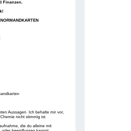
d Finanzen.
k!
LENORMANDKARTEN
!
mandkarten
ten Aussagen. Ich behalte mir vor,
Chemie nicht stimmig ist.
aufnahme, die du alleine mit
oder beeinflussen kannst.