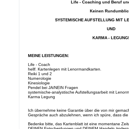
Life - Coaching u
nd
Beruf un
Keinen Rundumblic
SYSTEMISCHE AUFSTELLUNG MIT 
UND
KARMA - LEGUNG
MEINE LEISTUNGEN:
Life - Coach
hellf. Kartenlegen mit Lenormandkarten.
Reiki 1 und 2
Numerologie
Kinesiologie
Pendel bei JA/NEIN Fragen
systemische-analystische Aufstellungsarbeit mit Lenor
Karma Legung
Ich übernehme keine Garantie über die von mir gemach
Gespräche auch abzulehnen, wenn ich spüre, dass die 
Bedenke bitte, das Kartenblatt ist eine momentane Zeit
DEINEN Entscheidungen und DEINEM Handeln ändern, 