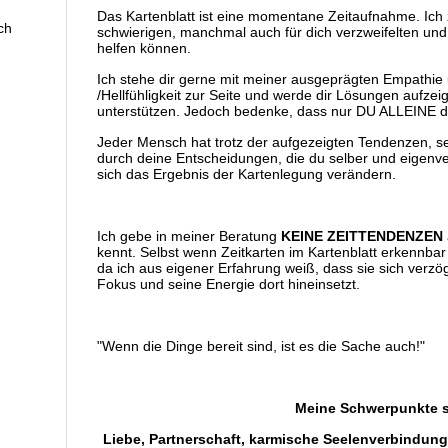
Das Kartenblatt ist eine momentane Zeitaufnahme. Ich z
ch
schwierigen, manchmal auch für dich verzweifelten und
helfen können.
Ich stehe dir gerne mit meiner ausgeprägten Empathie 
/Hellfühligkeit zur Seite und werde dir Lösungen aufz
unterstützen. Jedoch bedenke, dass nur DU ALLEINE d
Jeder Mensch hat trotz der aufgezeigten Tendenzen, se
durch deine Entscheidungen, die du selber und eigenver
sich das Ergebnis der Kartenlegung verändern.
Ich gebe in meiner Beratung
KEINE ZEITTENDENZEN
kennt. Selbst wenn Zeitkarten im Kartenblatt erkennbar 
da ich aus eigener Erfahrung weiß, dass sie sich ver
Fokus und seine Energie dort hineinsetzt.
"Wenn die Dinge bereit sind, ist es die Sache auch!"
Meine Schwerpunkte s
Liebe, Partnerschaft, karmische Seelenverbindun