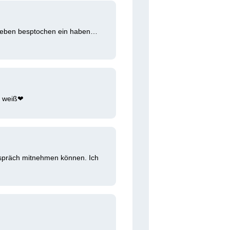
e eben besptochen ein haben… 
 weiß❤ ️
spräch mitnehmen können. Ich 