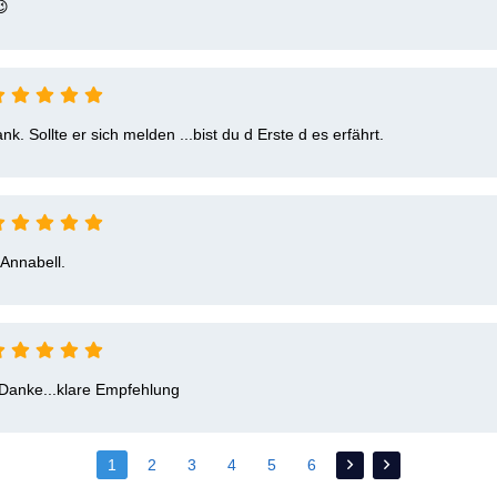
 
k. Sollte er sich melden ...bist du d Erste d es erfährt.
 Annabell.
Danke...klare Empfehlung
1
2
3
4
5
6