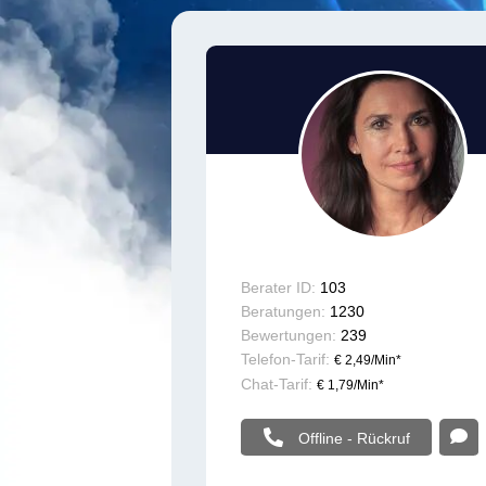
Berater ID:
103
Beratungen:
1230
Bewertungen:
239
Telefon-Tarif:
€ 2,49/Min
*
Chat-Tarif:
€ 1,79/Min
*
Offline - Rückruf