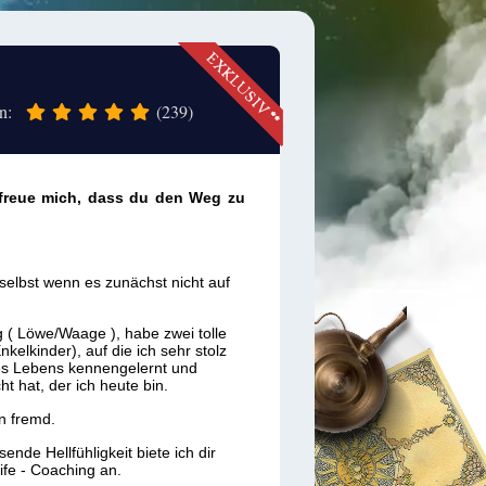
en:
(239)
 freue mich, dass du den Weg zu
 selbst wenn es zunächst nicht auf
g ( Löwe/Waage ), habe zwei tolle
elkinder), auf die ich sehr stolz
des Lebens kennengelernt und
 hat, der ich heute bin.
n fremd.
nde Hellfühligkeit biete ich dir
ife - Coaching an.