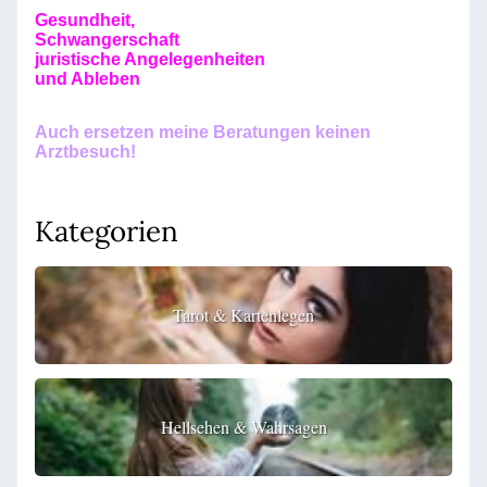
Gesundheit,
Schwangerschaft
juristische Angelegenheiten
und Ableben
Auch ersetzen meine Beratungen keinen
Arztbesuch!
Kategorien
Tarot & Kartenlegen
Hellsehen & Wahrsagen