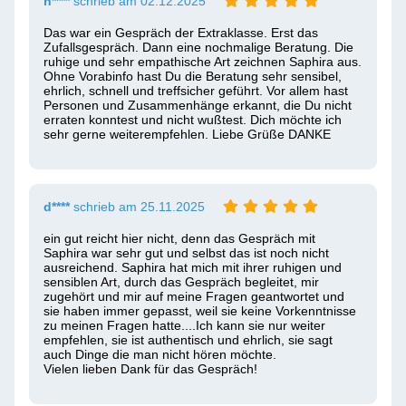
h****
schrieb am 02.12.2025
Das war ein Gespräch der Extraklasse. Erst das 
Zufallsgespräch. Dann eine nochmalige Beratung. Die 
ruhige und sehr empathische Art zeichnen Saphira aus. 
Ohne Vorabinfo hast Du die Beratung sehr sensibel, 
ehrlich, schnell und treffsicher geführt. Vor allem hast 
Personen und Zusammenhänge erkannt, die Du nicht 
erraten konntest und nicht wußtest. Dich möchte ich 
sehr gerne weiterempfehlen. Liebe Grüße DANKE
d****
schrieb am 25.11.2025
ein gut reicht hier nicht, denn das Gespräch mit 
Saphira war sehr gut und selbst das ist noch nicht 
ausreichend. Saphira hat mich mit ihrer ruhigen und 
sensiblen Art, durch das Gespräch begleitet, mir 
zugehört und mir auf meine Fragen geantwortet und 
sie haben immer gepasst, weil sie keine Vorkenntnisse 
zu meinen Fragen hatte....Ich kann sie nur weiter 
empfehlen, sie ist authentisch und ehrlich, sie sagt 
auch Dinge die man nicht hören möchte.

Vielen lieben Dank für das Gespräch!