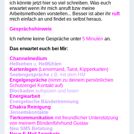
ich könnte jetzt hier so viel schreiben. Was euch
erwartet wenn ihr mich anruft bzw meine
Arbeitsmethoden vorstellen... Besser ist aber ihr
ruft
mich einfach an und findet es selbst heraus.
Gesprächshinweis
Ich nehme keine Gespräche unter
5 Minuten
an.
Das erwartet euch bei
Mir:
Channelmedium
Hellsehen
u.
Hellfühlen
Kartenlegen
(Lenormand, Tarot, Kipperkarten)
Seelengespräche
z.B. mit dem HM
Engelgespräche
(nimm zu deinem persönlichen
Schutzengel Kontakt auf)
Blockaden
aufspüren und losen
Energiearbeit
Energetische
Bändertrennung
Chakra Reinigung
Jenseitskontakte
Tierkommunikation
mit freundlicher Unterstützung
von meinem Blindenführhund Gustav
Neu SMS Betatung
Neue E-Mail Angebote