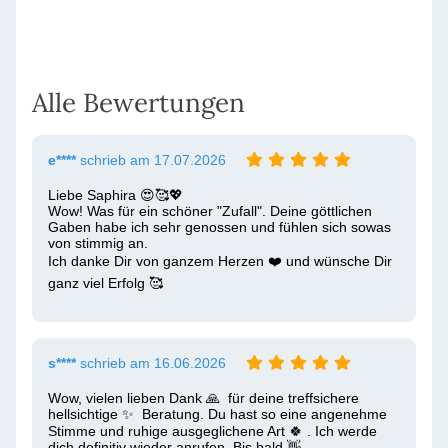
Alle Bewertungen
e****
schrieb am 17.07.2026
Liebe Saphira 😍🥰💖

Wow! Was für ein schöner "Zufall". Deine göttlichen 
Gaben habe ich sehr genossen und fühlen sich sowas 
von stimmig an.

Ich danke Dir von ganzem Herzen ❤️ und wünsche Dir 
ganz viel Erfolg 🥰
s****
schrieb am 16.06.2026
Wow, vielen lieben Dank 🙏  für deine treffsichere 
hellsichtige ✨  Beratung. Du hast so eine angenehme 
Stimme und ruhige ausgeglichene Art 🍀 . Ich werde 
dich definitiv wieder anrufen. Bis bald 👋 