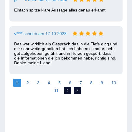
Einfach spitze klare Aussage alles genau erkannt 
v****
schrieb am 17.10.2023
Das war wirklich ein Gespräch das in die Tiefe ging und 
mir sehr weitergeholfen hat. Ich habe mich sofort sehr 
gut aufgehoben gefühlt und in Herzen gespürt, dass 
die Informationen die ich bekommen habe, richtig sind. 
Danke meine Liebe! 
1
2
3
4
5
6
7
8
9
10
11