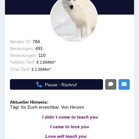
Berater ID:
784
Beratungen:
491
Bewertungen:
110
Telefon-Tarif:
€ 2,69/Min
*
Chat-Tarif:
€ 2,39/Min
*
Pause - Rückruf
Aktueller Hinweis:
Tägl. für Euch erreichbar. Von Herzen.
I didn´t come to teach you
I came to love you
Love will teach you