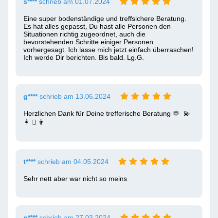
s****
schrieb am 01.07.2024
Eine super bodenständige und treffsichere Beratung. 
Es hat alles gepasst, Du hast alle Personen den 
Situationen richtig zugeordnet, auch die 
bevorstehenden Schritte einiger Personen 
vorhergesagt. Ich lasse mich jetzt einfach überraschen! 
Ich werde Dir berichten. Bis bald. Lg.G.
g****
schrieb am 13.06.2024
Herzlichen Dank für Deine trefferische Beratung 🫶  💫  
👩 ‍❤ ️‍👨 
t****
schrieb am 04.05.2024
Sehr nett aber war nicht so meins 
p****
schrieb am 27.03.2024