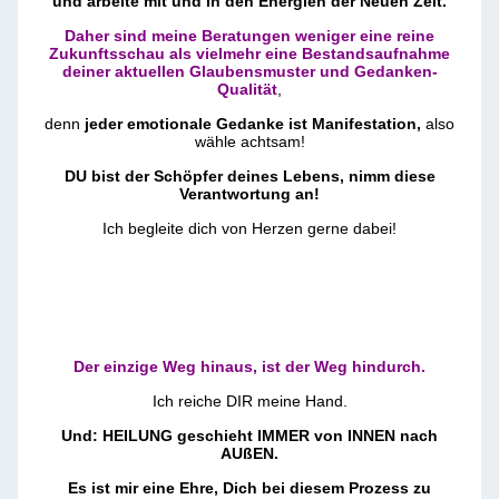
und arbeite mit und in den Energien der Neuen Zeit.
Daher sind meine Beratungen weniger eine reine
Zukunftsschau als vielmehr eine Bestandsaufnahme
deiner aktuellen Glaubensmuster und Gedanken-
Qualität
,
denn
jeder emotionale Gedanke ist Manifestation,
also
wähle achtsam!
DU bist der Schöpfer deines Lebens, nimm diese
Verantwortung an!
Ich begleite dich von Herzen gerne dabei!
Der einzige Weg hinaus, ist der Weg hindurch.
Ich reiche DIR meine Hand.
Und: HEILUNG geschieht IMMER von INNEN nach
AUßEN.
Es ist mir eine Ehre, Dich bei diesem Prozess zu