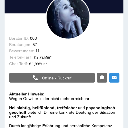
Berater ID:
003
Beratungen:
57
Bewertungen:
11
Telefon-Tarif:
€ 2,79/Min
*
Chat-Tarif:
€ 1,99/Min
*
Offline - Rückruf
Aktueller Hinweis:
Wegen Gewitter leider nicht mehr erreichbar
Hellsichtig, hellfühlend, treffsicher
und
psychologisch
geschult
biete ich Dir eine konkrete Deutung der Situation
und Zukunft.
Durch langjährige Erfahrung und persönliche Kompetenz