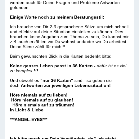
werden auch für Deine Fragen und Probleme Antworten
gefunden.
Einige Worte noch zu meinem Beratungsstil:
Ich brauche von Dir 2-3 gesprochene Sätze um mich schnell
und effektiv auf deine Situation einstellen zu können. Dies
brauchen keine Angaben zum Thema zu sein, Du kannst mir
z.B. auch erzählen wo Du wohnst und/oder wo Du arbeitest.
Deine Stime zählt für mich!!!
Beim gewünschten Blick in die Karten bedenkt bitte:
Keine ganzes Leben passt in 36 Karten -
dafür ist es viel
zu komplex
!!!
Und obwohl es
"nur 36 Karten"
sind - so geben sie
doch
Antworten zur jeweiligen Lebenssituation!
Höre niemals auf zu lieben!
Höre niemals auf zu glauben!
Höre niemals auf zu träumen!
In Licht & Liebe
***ANGEL-EYES***
Ich bitte vorab um Dein Verständnis, daß ich nicht