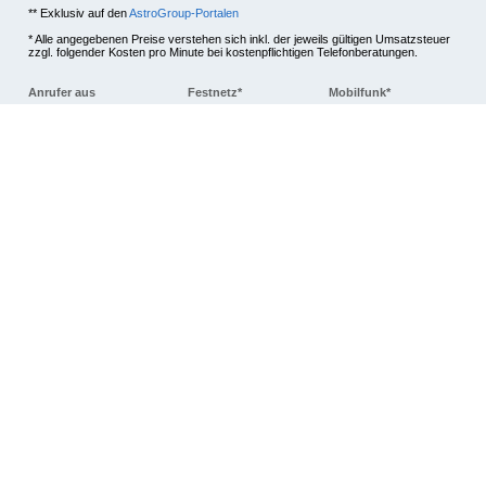
** Exklusiv auf den
AstroGroup-Portalen
* Alle angegebenen Preise verstehen sich inkl. der jeweils gültigen Umsatzsteuer
zzgl. folgender Kosten pro Minute bei kostenpflichtigen Telefonberatungen.
Anrufer aus
Festnetz*
Mobilfunk*
Deutschland
+0,00 EUR
+0,19 EUR
Österreich
+0,00 EUR
+0,20 EUR
Schweiz
+0,00 EUR
+0,20 EUR
Alle anzeigen