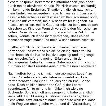
diesem Zeitpunkt bekomme ich Informationen „von oben“
durch meine aktivierten Kanäle. Plötzlich wusste ich ständig
um kommende Ereignisse/Situationen, die ich natürlich an
mein Umfeld weitergegeben habe. Ich war sehr überrascht,
dass die Menschen es nicht wissen wollten, schlimmer noch,
es wurde mir verboten, mein Wissen weiter zu geben. So
musste ich lernen, meine Gabe für mich zu behalten, obwohl
ich schon als Kind den Wunsch verspürte den Menschen zu
helfen. Da es für mich ganz normal war/ist die Zukunft zu
sehen, konnte ich lange nicht verstehen, dass es den
Menschen Angst macht und mein Wissen unerwünscht ist.
Im Alter von 16 Jahren kaufte sich meine Freundin ein
Kartendeck und während sie die Anleitung studierte und
übte, habe ich die Karten intuitiv ausgelegt und ihr gesagt
was ich sehe. Aufgrund meiner Erfahrungen in der
Vergangenheit behielt ich meine Gabe jedoch für mich und
nur mein engster Freundeskreis nutzte meinen Fähigkeiten.
Nach außen bemühte ich mich, ein „normales Leben“ zu
führen. So erlebte ich viele Jahre mit unerfüllten Jobs,
Partnerschaften und einer Ehe, aus der ich zwei Söhne
habe. Doch es blieb immer das Gefühl der Leere –
irgendetwas fehlte mir und ich fühlte mich wie eine
Suchende. So bin ich oft umgezogen und habe unendlich
viel erlebt. Es gibt wenig Situationen des Lebens, die ich
nicht kenne bzw. durchlebt habe. Erst heute weiß ich, dass
mein Weg von oben geführt wurde und die Vorbereitung für