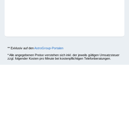
** Exklusiv auf den
AstroGroup-Portalen
* Alle angegebenen Preise verstehen sich inkl. der jeweils gültigen Umsatzsteuer
zzgl. folgender Kosten pro Minute bei kostenpflichtigen Telefonberatungen.
Anrufer aus
Festnetz*
Mobilfunk*
Deutschland
+0,00 EUR
+0,19 EUR
Österreich
+0,00 EUR
+0,20 EUR
Schweiz
+0,00 EUR
+0,20 EUR
Alle anzeigen