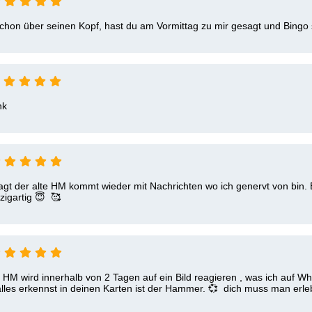
t schon über seinen Kopf, hast du am Vormittag zu mir gesagt und Bingo
nk
agt der alte HM kommt wieder mit Nachrichten wo ich genervt von bin. B
zigartig 😇  🥰 
 HM wird innerhalb von 2 Tagen auf ein Bild reagieren , was ich auf Wh
les erkennst in deinen Karten ist der Hammer. 💞  dich muss man erle