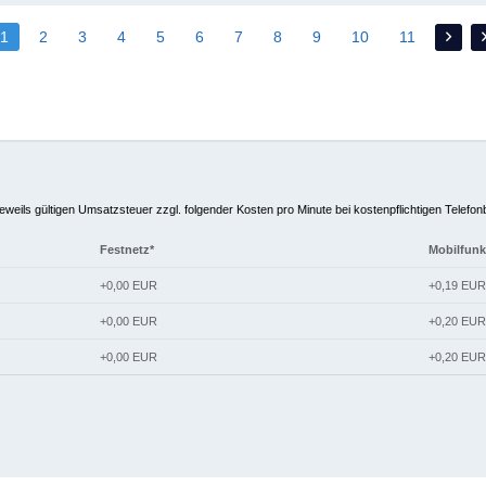
1
2
3
4
5
6
7
8
9
10
11
jeweils gültigen Umsatzsteuer zzgl. folgender Kosten pro Minute bei kostenpflichtigen Telefo
Festnetz*
Mobilfunk
+0,00 EUR
+0,19 EUR
+0,00 EUR
+0,20 EUR
+0,00 EUR
+0,20 EUR