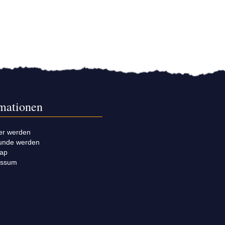
rmationen
er werden
unde werden
map
essum