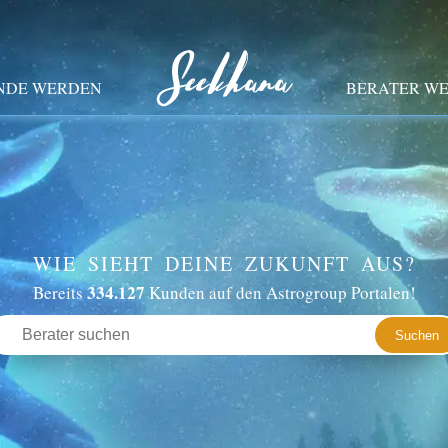
NDE WERDEN
BERATER W
WIE SIEHT DEINE ZUKUNFT AUS?
334.127
Bereits
Kunden auf den Astrogroup Portalen!