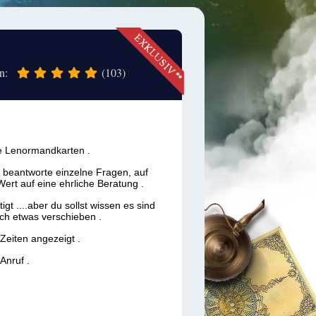
en:
(103)
die Lenormandkarten .
 beantworte einzelne Fragen, auf
Wert auf eine ehrliche Beratung .
gt ....aber du sollst wissen es sind
h etwas verschieben .
eiten angezeigt .
Anruf .