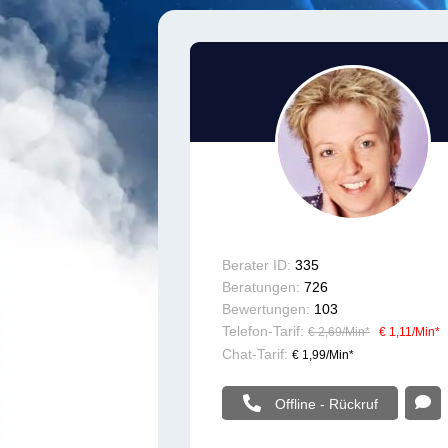
Berater ID:
335
Beratungen:
726
Bewertungen:
103
Telefon-Tarif:
€ 2,69/Min
*
€ 1,11/Min
*
Chat-Tarif:
€ 1,99/Min
*
Offline - Rückruf