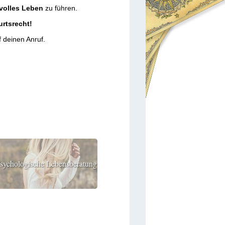
evolles Leben
zu führen.
urtsrecht!
f deinen Anruf.
sychologische Lebensberatung