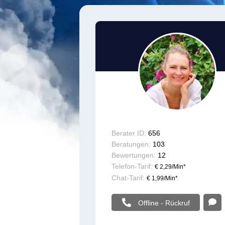
Berater ID:
656
Beratungen:
103
Bewertungen:
12
Telefon-Tarif:
€ 2,29/Min
*
Chat-Tarif:
€ 1,99/Min
*
Offline - Rückruf