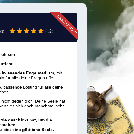
gen:
(12)
ich sehr,
urdest.
 hellwissendes Engelmedium
, mit
in für alle deine Fragen offen.
, passende Lösung für alle deine
eben.
h
nicht gegen dich. Deine Seele hat
 wenn es sich doch manchmal sehr
n.
Erde geschickt hat, um die
stalten.
u bist eine göttliche Seele.