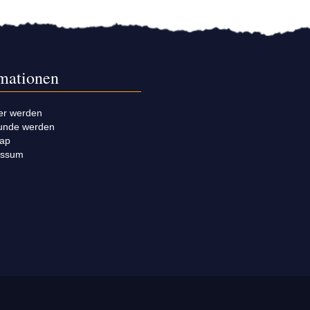
rmationen
er werden
unde werden
map
essum