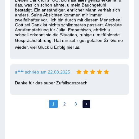
Lieben Dank für's  GG. Du hast alles genau erkannt, u 
das, was ich schon ahnte, u mein Bauchgefühl 
bestätigt. Ein anständiger, ehrlicher Mann verhält sich 
anders. Seine Absichten kommen mir immer 
zweifelhafter vor.  Ich bin durch mit diesem Menschen, 
Gott sei Dank ist nichts schlimmeres passiert. Absolute 
Anrufempfehlung für Julia. Empathisch, ehrlich u 
schnell erkennt sie die Situation, ruhige u mitfühlende 
Gesprächsführung. Hat mir sehr gut gefallen 👍  Gerne 
wieder, viel Glück u Erfolg hier 🙏 
s****
schrieb am 22.08.2025
Danke für das super Zufallsgespräch
1
2
3