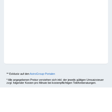
** Exklusiv auf den
AstroGroup-Portalen
* Alle angegebenen Preise verstehen sich inkl. der jeweils gültigen Umsatzsteuer
zzgl. folgender Kosten pro Minute bei kostenpflichtigen Telefonberatungen.
Anrufer aus
Festnetz*
Mobilfunk*
Deutschland
+0,00 EUR
+0,19 EUR
Österreich
+0,00 EUR
+0,20 EUR