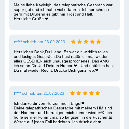
Meine liebe Kayleigh, das telephatische Gespräch war 
super gut und ich habe viel erfahren. Ich spreche so 
gern mit Dir,denn es gibt mir Trost und Halt.

Herzliche Grüße ❤ 
e****
schrieb am 23.09.2023
Herzlichen Dank,Du Liebe. Es war ein wirklich tolles 
und lustiges Gespräch.Du hast natürlich mal wieder 
alles GESEHEN.aich unausgesprochenes. Das AMG 
ich so an Dir.Und Deinen Humor ❤ ️. Und natürlich hast 
Du mal wieder Recht. Drücke Dich ganz lieb.❤ ️
t****
schrieb am 21.07.2023
Ich danke dir von Herzen mein Engel❤ ️

Deine telepathischen Gespräche mit meinem HM sind 
der Hammer und beruhigen mich immer wieder🥰  Ich 
hoffe sehr er kommt mal so langsam in die Puschen🙏  
Werde auf jeden Fall berichten. Ich drück dich🍀 