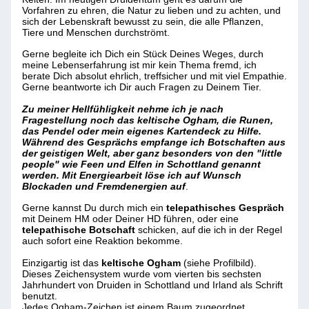
Vorfahren zu ehren, die Natur zu lieben und zu achten, und
sich der Lebenskraft bewusst zu sein, die alle Pflanzen,
Tiere und Menschen durchströmt.
Gerne begleite ich Dich ein Stück Deines Weges, durch
meine Lebenserfahrung ist mir kein Thema fremd, ich
berate Dich absolut ehrlich, treffsicher und mit viel Empathie.
Gerne beantworte ich Dir auch Fragen zu Deinem Tier.
Zu meiner Hellfühligkeit nehme ich je nach
Fragestellung noch das keltische Ogham, die Runen,
das Pendel oder mein eigenes Kartendeck zu Hilfe.
Während des Gesprächs empfange ich Botschaften aus
der geistigen Welt, aber ganz besonders von den "little
people" wie Feen und Elfen in Schottland genannt
werden. Mit
Energiearbeit löse ich auf Wunsch
Blockaden und Fremdenergien auf
.
Gerne kannst Du durch mich ein
telepathisches Gespräch
mit Deinem HM oder Deiner HD führen, oder eine
telepathische Botschaft
schicken, auf die ich in der Regel
auch sofort eine Reaktion bekomme.
Einzigartig ist das
keltische Ogham
(siehe Profilbild).
Dieses Zeichensystem wurde vom vierten bis sechsten
Jahrhundert von Druiden in Schottland und Irland als Schrift
benutzt.
Jedes Ogham-Zeichen ist einem Baum zugeordnet.