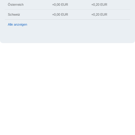
Österreich
+0,00 EUR
+0,20 EUR
Schweiz
+0,00 EUR
+0,20 EUR
Alle anzeigen
Beratungskategorien
Tarot & Kartenlegen
Hellsehen & Wahrsagen