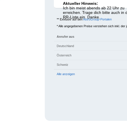
Aktueller Hinweis:
Ich bin meist abends ab 22 Uhr zu
erreichen. Trage dich bitte auch in 
RR-Liste ein. Danke.
** Exklusiv auf den
AstroGroup-Portalen
* Alle angegebenen Preise verstehen sich inkl. der 
Anrufer aus
Deutschland
Österreich
Schweiz
Alle anzeigen