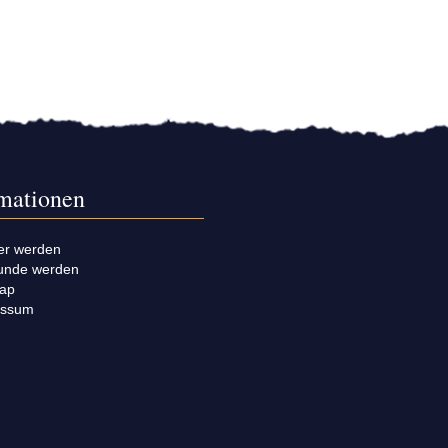
rmationen
er werden
unde werden
map
essum