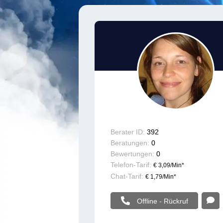
Berater ID:
392
Beratungen:
0
Bewertungen:
0
Telefon-Tarif:
€ 3,09/Min
*
Chat-Tarif:
€ 1,79/Min
*
Offline - Rückruf