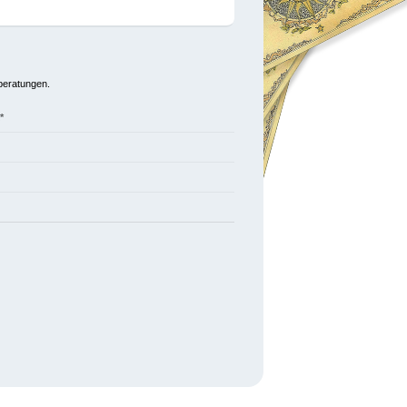
nberatungen.
*