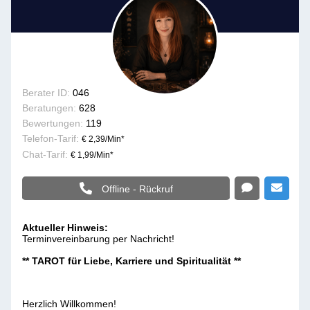
Berater ID:
046
Beratungen:
628
Bewertungen:
119
Telefon-Tarif:
€ 2,39/Min
*
Chat-Tarif:
€ 1,99/Min
*
Offline - Rückruf
Aktueller Hinweis:
Terminvereinbarung per Nachricht!
** TAROT für Liebe, Karriere und Spiritualität **
Herzlich Willkommen!