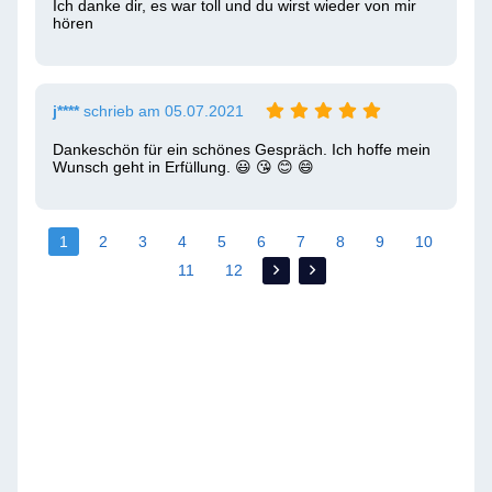
Ich danke dir, es war toll und du wirst wieder von mir 
hören 
j****
schrieb am 05.07.2021
Dankeschön für ein schönes Gespräch. Ich hoffe mein 
Wunsch geht in Erfüllung. 😃 😘 😊 😄 
1
2
3
4
5
6
7
8
9
10
11
12