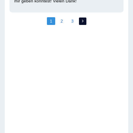
mir geben konntest! Vielen Dank!
1
2
3