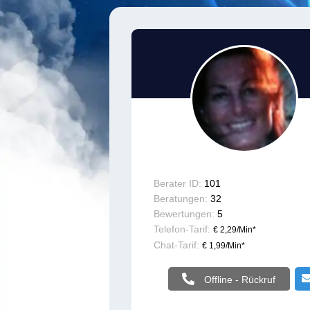
Berater ID:
101
Beratungen:
32
Bewertungen:
5
Telefon-Tarif:
€ 2,29/Min
*
Chat-Tarif:
€ 1,99/Min
*
Offline - Rückruf