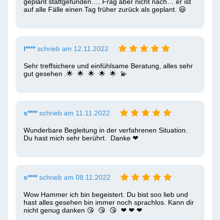
geplant stattgefunden…. Frag aber nicht nach… er ist 
auf alle Fälle einen Tag früher zurück als geplant. 😃 
l****
schrieb am 12.11.2022
Sehr treffsichere und einfühlsame Beratung, alles sehr 
gut gesehen .🌟  🌟  🌟  🌟  🌟  💫 
s****
schrieb am 11.11.2022
Wunderbare Begleitung in der verfahrenen Situation. 
Du hast mich sehr berührt.  Danke ❤ ️
s****
schrieb am 08.11.2022
Wow Hammer ich bin begeistert. Du bist soo lieb und 
hast alles gesehen bin immer noch sprachlos. Kann dir 
nicht genug danken 😘  😘  😘  ❤ ️❤ ️❤ ️