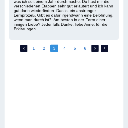
was ich seit einem Jahr durchmache. Du hast mir die 
verschiedenen Etappen sehr gut erläutert und ich kann 
gut darin wiederfinden. Das ist ein anstrenger 
Lernprozeß. Gibt es dafür irgendwann eine Belohnung, 
wenn man durch ist?  Am besten in der Form einer 
innigen Liebe? Jedenfalls Danke, liebe Anne, für die 
Erklärungen. 
1
2
3
4
5
6